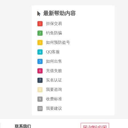
最新帮助内容
担保交易
1
钓鱼防骗
2
如何预防盗号
3
QQ客服
4
如何出售
5
充值失败
6
实名认证
7
我要咨询
8
收费标准
9
我要建议
10
联系我们