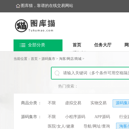
图库猫，靠谱的在线交易网站
全部分类
首页
任务大厅
网
手机版
当前位置：
首页
>
源码集市
>
淘客/网店/商城
>
热门搜索：
商品分类
：
不限
虚拟交易
实物交易
源码集
源码集市
：
不限
小程序源码
APP源码
行业
医院/女人/健康
导航/网址/查询
淘客