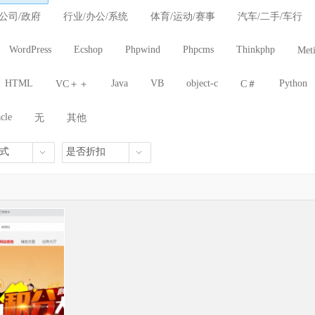
/公司/政府
行业/办公/系统
体育/运动/赛事
汽车/二手/车行
WordPress
Ecshop
Phpwind
Phpcms
Thinkphp
Met
HTML
Java
VB
object-c
Python
VC＋＋
C＃
cle
无
其他
式
是否折扣