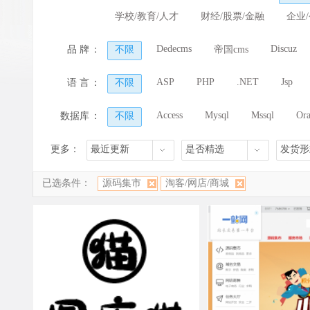
学校/教育/人才
财经/股票/金融
企业
Dedecms
Discuz
品 牌
：
不限
帝国cms
其他
ASP
PHP
.NET
Jsp
语 言
：
不限
Access
Mysql
Mssql
Ora
数据库
：
不限
更多：
最近更新
是否精选
发货形
已选条件：
源码集市
淘客/网店/商城