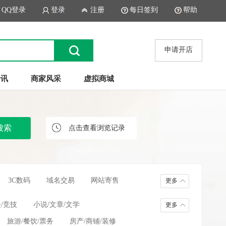
QQ登录
登录
注册
每日签到
帮助
申请开店
资讯
商家风采
虚拟商城
点击查看浏览记录
3C数码
域名交易
网站寄售
更多
/竞技
小说/文章/文学
更多
旅游/餐饮/票务
房产/商铺/装修