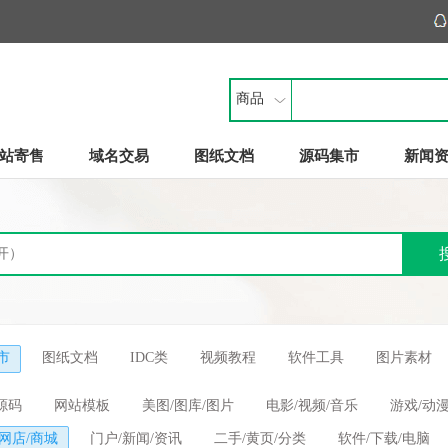
商品
站寄售
域名交易
图纸文档
源码集市
新闻
市
图纸文档
IDC类
视频教程
软件工具
图片素材
源码
网站模板
美图/图库/图片
电影/视频/音乐
游戏/动漫
/网店/商城
门户/新闻/资讯
二手/黄页/分类
软件/下载/电脑