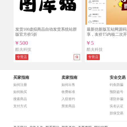
查看详情
查看演示
查看详情
发货100虚拟商品自动发货系统站群
最新仿新版互站网源码
版官方价5折
享，友价T5内核二次
互站源码交易系统
￥500
￥5
酷夫科技
酷夫科技
专营店
保
专营店
买家指南
卖家指南
安全交易
如何注册
如何出售
钓鱼防骗
如何购买
收费标准
预防盗号
搜索商品
入驻签约
谨防诈骗
支付方式
禁发商品
实名认证
担保交易