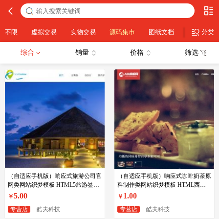
不限
虚拟交易
实物交易
源码集市
图纸文档
IDC类
分类
综合
销量
价格
筛选
（自适应手机版）响应式旅游公司官
（自适应手机版）响应式咖啡奶茶原
网类网站织梦模板 HTML5旅游签证
料制作类网站织梦模板 HTML西餐
公司网站源码下载
点心茶饮类网站源码
5.00
1.00
￥
￥
专营店
酷夫科技
专营店
酷夫科技