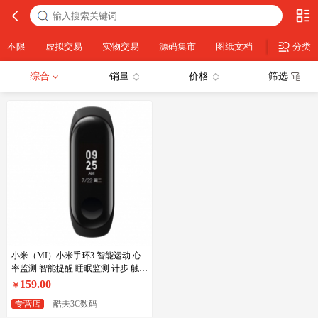
不限
虚拟交易
实物交易
源码集市
图纸文档
IDC类
分类
综合
销量
价格
筛选
小米（MI）小米手环3 智能运动 心
率监测 智能提醒 睡眠监测 计步 触摸
大屏 50米防水
159.00
￥
专营店
酷夫3C数码