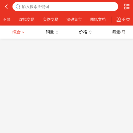
不限
虚拟交易
实物交易
源码集市
图纸文档
IDC类
分类
综合
销量
价格
筛选