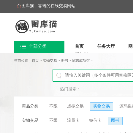
图库猫，靠谱的在线交易网站
全部分类
首页
任务大厅
网
手机版
当前位置：
首页
>
实物交易
>
图书
>
励志成功馆
>
热门搜索：
商品分类
：
不限
虚拟交易
实物交易
源码集
实物交易
：
不限
流量卡
短信卡
图书