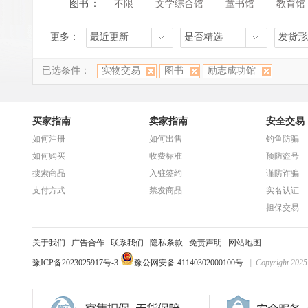
图书
：
不限
文学综合馆
童书馆
教育馆
更多：
最近更新
是否精选
发货形
已选条件：
实物交易
图书
励志成功馆
买家指南
卖家指南
安全交易
如何注册
如何出售
钓鱼防骗
如何购买
收费标准
预防盗号
搜索商品
入驻签约
谨防诈骗
支付方式
禁发商品
实名认证
担保交易
关于我们
广告合作
联系我们
隐私条款
免责声明
网站地图
豫ICP备2023025917号-3
豫公网安备 41140302000100号
| Copyright 