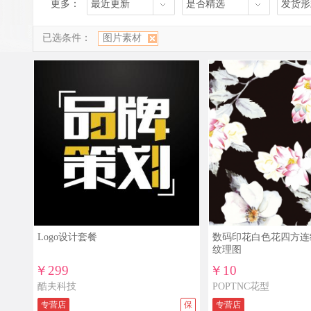
更多：
最近更新
是否精选
发货形
已选条件：
图片素材
Logo设计套餐
数码印花白色花四方连
纹理图
￥299
￥10
酷夫科技
POPTNC花型
专营店
保
专营店