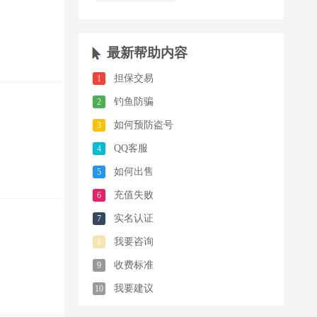
最新帮助内容
担保交易
1
钓鱼防骗
2
如何预防盗号
3
QQ客服
4
如何出售
5
充值失败
6
实名认证
7
我要咨询
8
收费标准
9
我要建议
10